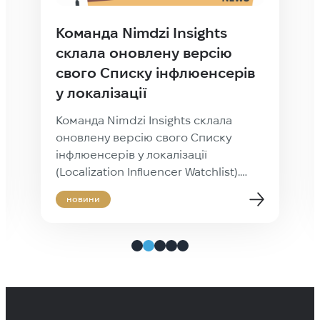
Команда Nimdzi Insights
склала оновлену версію
свого Списку інфлюенсерів
у локалізації
Команда Nimdzi Insights склала
оновлену версію свого Списку
інфлюенсерів у локалізації
(Localization Influencer Watchlist).
Порівняно з 2020 роком, цьогоріч у
новини
список додано ще більше активних
діячів локалізаційної спільноти.
Серед них — менеджери та
власники LSP, представники
компаній-клієнтів, учасники й
засновники асоціацій, спікери та
експерти з усього світу. Як і торік,