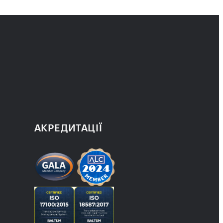
им процесам,
авжди
АКРЕДИТАЦІЇ