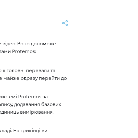
е відео. Воно допоможе
тами Protemos:
її головні переваги та
те майже одразу перейти до
системі Protemos за
апису, додавання базових
, одиниць вимірювання,
аді. Наприкінці ви