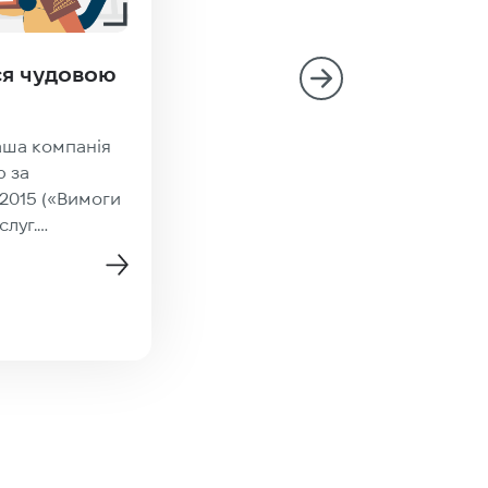
ся чудовою
Technolex на Elia Netwo
Days 2019 у Гаазі
аша компанія
Ми вже почали пакувати валіз
ю за
не пропустити один із наших
:2015 («Вимоги
улюблених заходів — Elia Net
луг.
Days, який пройде 3–4 жовтня
») та
прекрасній Гаазі в Нідерланда
новини
и до
Технолекс регулярно відвідує
г.
Elia, і Networking Days для нас
инного
увійшли в категорію «must vis
ту свого
серед конференцій та подій
і Технолекс
перекладацької індустрії. Два д
високоякісний
ND нададуть чудову можливіст
міжнародними
зустрітися з […]
дацької
ельно