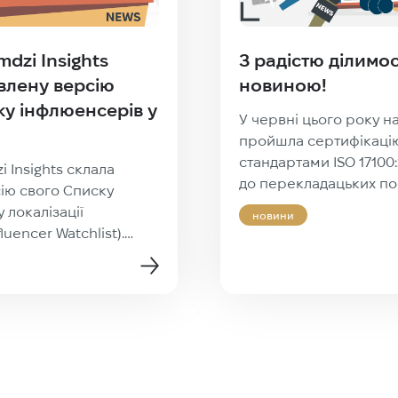
dzi Insights
З радістю ділимо
влену версію
новиною!
ку інфлюенсерів у
У червні цього року н
пройшла сертифікаці
стандартами ISO 17100
 Insights склала
до перекладацьких пос
ію свого Списку
Організаційні процеси
 локалізації
новини
ISO 18587:2017 («Вимог
fluencer Watchlist).
перекладацьких послу
20 роком, цьогоріч у
Постредагування маш
 ще більше активних
перекладу»)! З момен
ційної спільноти.
заснування у 2010 роц
менеджери та
прагнула створювати 
 представники
продукт, керуючись 
тів, учасники й
стандартами перекла
ціацій, спікери та
індустрії. Завдяки рет