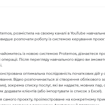
temos, розмістила на своєму каналі в YouTube навчальн
видше розпочати роботу із системою керування проєк
найомитесь із новою системою Protemos, дізнаєтеся про 
 операції. Після перегляду навчального відео ви зможе
і.
онстрована оптимальна послідовність початкових дій у 
ання. Відео розпочинається зі створення облікового з
их), зокрема списку послуг, які ви надаєте, мовних пар
к додавати клієнтів (або імпортувати їх список з Excel).
 самого проєкту, проілюстроване на конкретному прикл
нсами, зокрема з рахунками-фактурами й платежами.