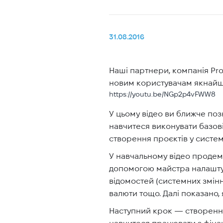
31.08.2016
Наші партнери, компанія Pro
новим користувачам якнайш
https://youtu.be/NGp2p4vFWW8
У цьому відео ви ближче поз
навчитеся виконувати базові
створення проєктів у систем
У навчальному відео продем
допомогою майстра налаштув
відомостей (системних змінн
валюти тощо. Далі показано, я
Наступний крок — створення
навчитеся працювати з фіна