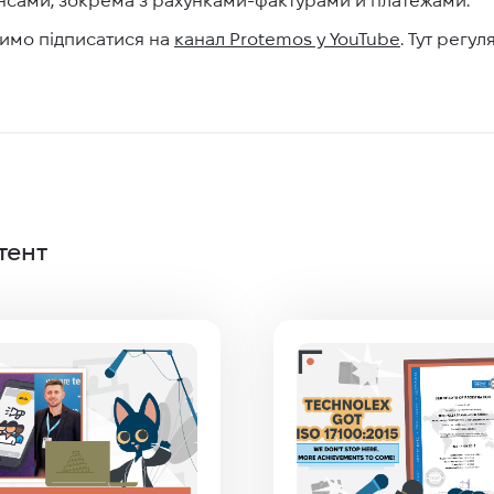
димо підписатися на
канал Protemos у YouTube
. Тут регу
тент