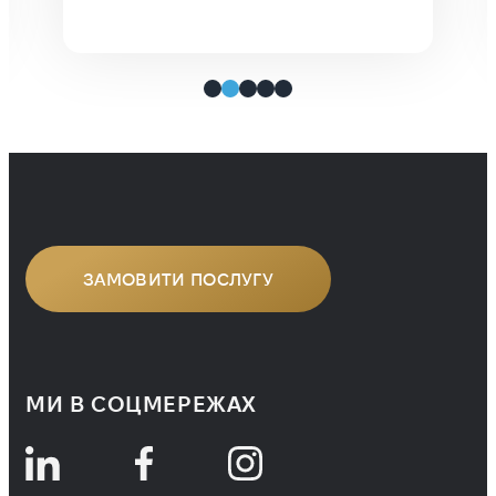
так. Щоб використовувати особисті
й корпоративні документи,
необхідно спершу підтвердити їхню
автентичність. Цей процес
називають легалізацією документів, і
одним із найпоширеніших способів
є засвідчення апостилем. Для
компаній, які […]
ЗАМОВИТИ ПОСЛУГУ
МИ В СОЦМЕРЕЖАХ