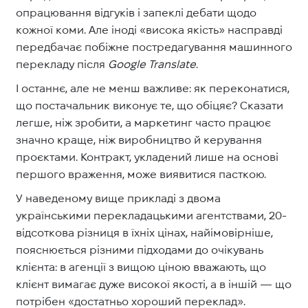
опрацювання відгуків і запеклі дебати щодо
кожної коми. Але іноді «висока якість» насправді
передбачає побіжне постредагування машинного
перекладу після
Google Translate
.
І останнє, але не менш важливе: як переконатися,
що постачальник виконує те, що обіцяє? Сказати
легше, ніж зробити, а маркетинг часто працює
значно краще, ніж виробництво й керування
проєктами. Контракт, укладений лише на основі
першого враження, може виявитися пасткою.
У наведеному вище прикладі з двома
українськими перекладацькими агентствами, 20-
відсоткова різниця в їхніх цінах, найімовірніше,
пояснюється різними підходами до очікувань
клієнта: в агенції з вищою ціною вважають, що
клієнт вимагає дуже високої якості, а в іншій — що
потрібен «достатньо хороший переклад».