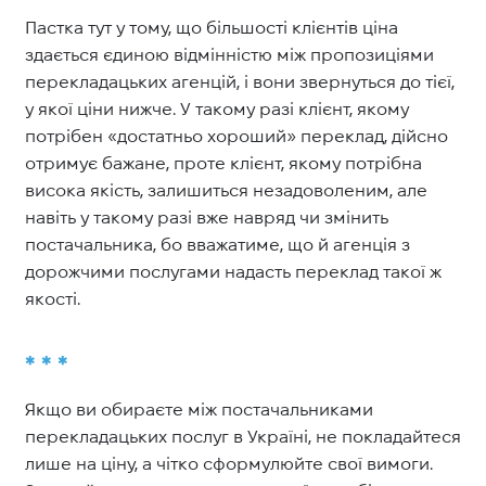
Пастка тут у тому, що більшості клієнтів ціна
здається єдиною відмінністю між пропозиціями
перекладацьких агенцій, і вони звернуться до тієї,
у якої ціни нижче. У такому разі клієнт, якому
потрібен «достатньо хороший» переклад, дійсно
отримує бажане, проте клієнт, якому потрібна
висока якість, залишиться незадоволеним, але
навіть у такому разі вже навряд чи змінить
постачальника, бо вважатиме, що й агенція з
дорожчими послугами надасть переклад такої ж
якості.
* * *
Якщо ви обираєте між постачальниками
перекладацьких послуг в Україні, не покладайтеся
лише на ціну, а чітко сформулюйте свої вимоги.