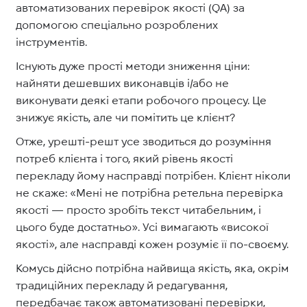
автоматизованих перевірок якості (QA) за
допомогою спеціально розроблених
інструментів.
Існують дуже прості методи зниження ціни:
найняти дешевших виконавців і/або не
виконувати деякі етапи робочого процесу. Це
знижує якість, але чи помітить це клієнт?
Отже, урешті-решт усе зводиться до розуміння
потреб клієнта і того, який рівень якості
перекладу йому насправді потрібен. Клієнт ніколи
не скаже: «Мені не потрібна ретельна перевірка
якості — просто зробіть текст читабельним, і
цього буде достатньо». Усі вимагають «високої
якості», але насправді кожен розуміє її по-своєму.
Комусь дійсно потрібна найвища якість, яка, окрім
традиційних перекладу й редагування,
передбачає також автоматизовані перевірки,