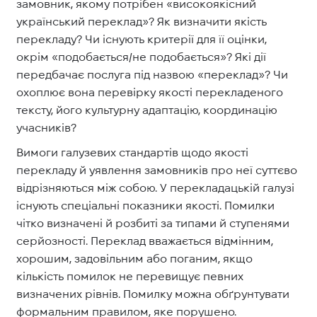
замовник, якому потрібен «високоякісний
український переклад»? Як визначити якість
перекладу? Чи існують критерії для її оцінки,
окрім «подобається/не подобається»? Які дії
передбачає послуга під назвою «переклад»? Чи
охоплює вона перевірку якості перекладеного
тексту, його культурну адаптацію, координацію
учасників?
Вимоги галузевих стандартів щодо якості
перекладу й уявлення замовників про неї суттєво
відрізняються між собою. У перекладацькій галузі
існують спеціальні показники якості. Помилки
чітко визначені й розбиті за типами й ступенями
серйозності. Переклад вважається відмінним,
хорошим, задовільним або поганим, якщо
кількість помилок не перевищує певних
визначених рівнів. Помилку можна обґрунтувати
формальним правилом, яке порушено.