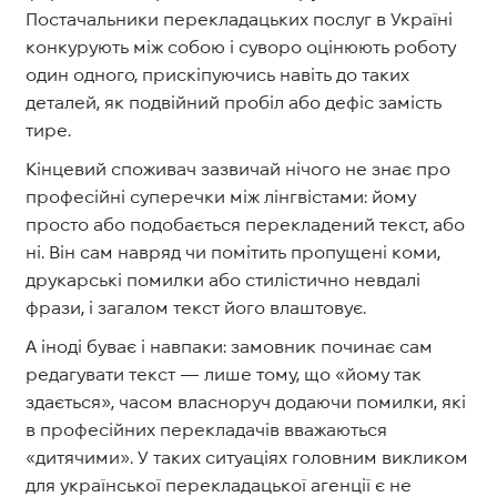
Постачальники перекладацьких послуг в Україні
конкурують між собою і суворо оцінюють роботу
один одного, прискіпуючись навіть до таких
деталей, як подвійний пробіл або дефіс замість
тире.
Кінцевий споживач зазвичай нічого не знає про
професійні суперечки між лінгвістами: йому
просто або подобається перекладений текст, або
ні. Він сам навряд чи помітить пропущені коми,
друкарські помилки або стилістично невдалі
фрази, і загалом текст його влаштовує.
А іноді буває і навпаки: замовник починає сам
редагувати текст — лише тому, що «йому так
здається», часом власноруч додаючи помилки, які
в професійних перекладачів вважаються
«дитячими». У таких ситуаціях головним викликом
для української перекладацької агенції є не