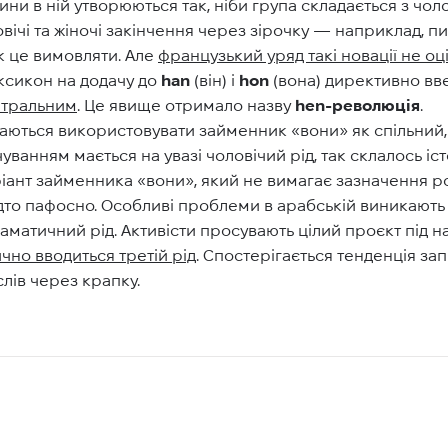
 в ній утворюються так, ніби група складається з чолов
вічі та жіночі закінчення через зірочку — наприклад, п
к це вимовляти. Але
французький уряд такі новації не оц
ксикон на додачу до
han
(він) і
hon
(вона) директивно вв
йтральним
. Це явище отримало назву
hen-революція
.
аються використовувати займенник «вони» як спільний, а
чуванням мається на увазі чоловічий рід, так склалось іс
іант займенника «вони», який не вимагає зазначення р
адто пафосно. Особливі проблеми в арабській виникають 
раматичний рід. Активісти просувають цілий проєкт під 
чно вводиться третій рід
. Спостерігається тенденція зап
слів через крапку.