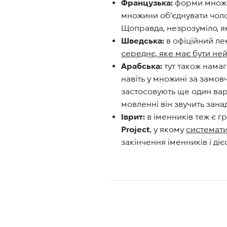
Французька:
форми множини
множини об’єднувати чоло
Щоправда, незрозуміло, я
Шведська:
в офіційний ле
середнє, яке має бути не
Арабська:
тут також намаг
навіть у множині за замов
застосовують ще один вар
мовленні він звучить зан
Іврит:
в іменників теж є г
Project
, у якому
системати
закінчення іменників і діє