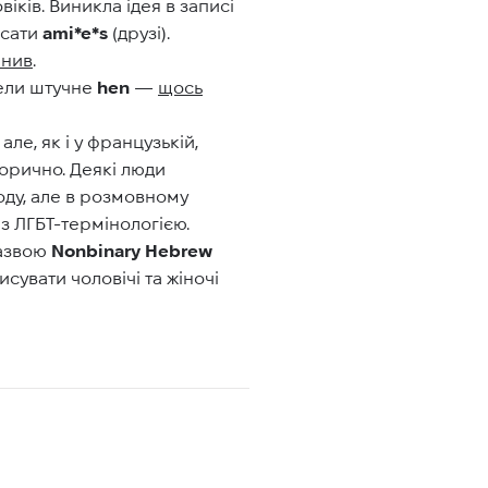
іків. Виникла ідея в записі
исати
ami*e*s
(друзі).
інив
.
ели штучне
hen
—
щось
ле, як і у французькій,
торично. Деякі люди
оду, але в розмовному
з ЛГБТ-термінологією.
назвою
Nonbinary Hebrew
исувати чоловічі та жіночі