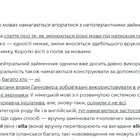
них мовах намагаються впоратися з нетолерантними займ
ла
стаття про те, як змінюються різні мови під натиском 
ко — єдності немає, зміни вносяться здебільшого вруко
мку. Короткі вісті з полів за мовами:
ейтральний займенник однини вже досить давно викор
ральність також намагаються конструювати за допомог
а
багато хто
—
ні
.
 органи влади Ганновера зобов’язані використовувати в 
ні іменники
. У німецькій мові з її розвинутою системою
одавча ініціатива
, але, знову-таки,
оцінили її не всі
.
тегорія роду. Як і в англійській,
тут намагаються застосов
є. Ще один спосіб — вручну замінювати «чоловіче» закі
él
(він) і
ella
(вона) вручну перетворюють на вигадане
ell
лектів іспанської багато, такі нововведення не можуть з