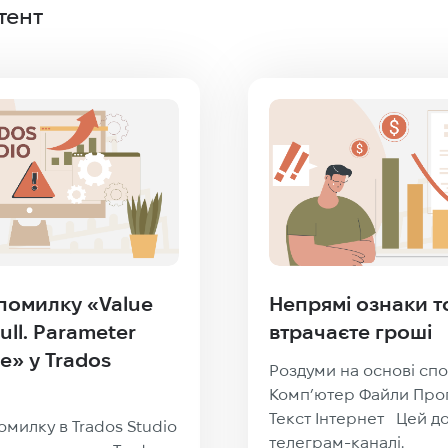
тент
 помилку «Value
Непрямі ознаки т
ull. Parameter
втрачаєте гроші
e» у Trados
Роздуми на основі сп
Комп’ютер Файли Про
Текст Інтернет Цей д
милку в Trados Studio
телеграм-каналі.