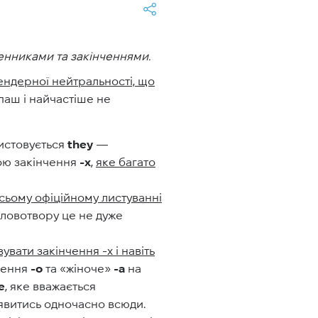
енниками та закінченнями.
гендерної нейтральності, що
паш і найчастіше не
истовується
they
—
ою закінчення
-x
,
яке багато
усьому офіційному листуванні
 словотвору це не дуже
увати закінчення -x і навіть
нчення
-o
та «жіноче»
-a
на
e
, яке вважається
’явитись одночасно всюди.