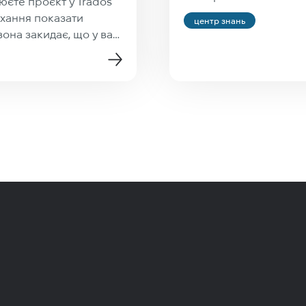
юєте проєкт у Trados
рохання показати
центр знань
она закидає, що у вас
льтурна культура,
e null. Parameter name:
вертайте уваги: проєкт
лід і все буде
 працює тільки
мовірніше, через те,