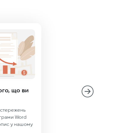
ого, що ви
Чим відрізняються між
строк і термін
остережень
Про різницю між такими схо
грами Word
поняттями Хоча ці два слова
опис у нашому
використовують як синоніми, і
у тлумачних словниках їхні з