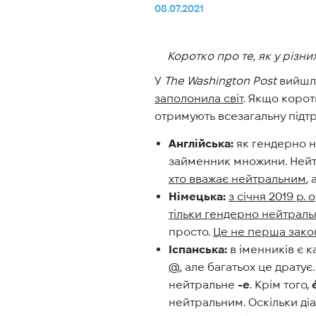
08.07.2021
Коротко про те, як у різ
У
The Washington Post
вийш
заполонила світ
. Якщо корот
отримують всезагальну підтри
Англійська:
як гендерно н
займенник множини. Нейт
хто вважає нейтральним
, 
Німецька:
з січня 2019 р.
тільки гендерно нейтраль
просто.
Це не перша закон
Іспанська:
в іменників є ка
@
, але багатьох це драту
нейтральне
-e
. Крім того,
нейтральним. Оскільки діа