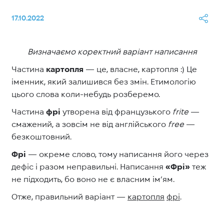
17.10.2022
Визначаємо коректний варіант написання
Частина
картопля
— це, власне, картопля :) Це
іменник, який залишився без змін. Етимологію
цього слова коли-небудь розберемо.
Частина
фрі
утворена від французького
frite
—
смажений, а зовсім не від англійського
free
—
безкоштовний.
Фрі
— окреме слово, тому написання його через
дефіс і разом неправильні. Написання
«Фрі»
теж
не підходить, бо воно не є власним ім’ям.
Отже, правильний варіант —
картопля
фрі
.