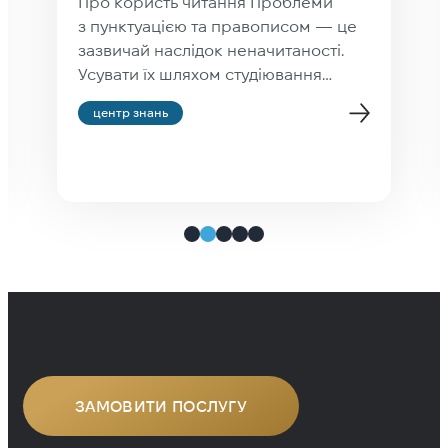
Про користь читання Проблеми
з пунктуацією та правописом — це
зазвичай наслідок неначитаності.
Усувати їх шляхом студіювання
правил правопису — усе одно що
центр знань
набувати водійський досвід шляхом
студіювання інструкції
до автомобіля. Людина, яка читає
хорошу літературу (а не фейсбук),
стає грамотною мимоволі. Вона
рефлекторно розставляє коми й
тире в потрібних місцях тому, що
багато разів бачила, як вони
використовуються, а не тому, що
зазубрила […]
ЗАМОВИТИ ПОСЛУГУ