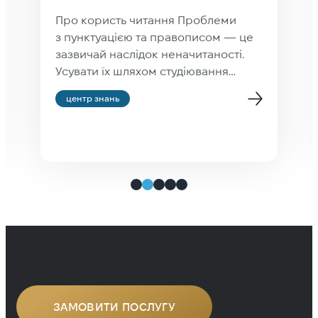
name culture» у Trados
Studio
Про ще одну помилку в Trados
Studio Якщо ви створюєте проєкт у
Trados Studio, і на прохання
показати прев’ю файлу вона
закидає, що у вас недостатньо
центр знань
культурна культура, Value cannot be
null. Parameter name: culture — не
звертайте уваги: проєкт створиться
як слід і все буде нормально. Не
працює тільки прев’ю —
найімовірніше, через те, що […]
ЗАМОВИТИ ПОСЛУГУ