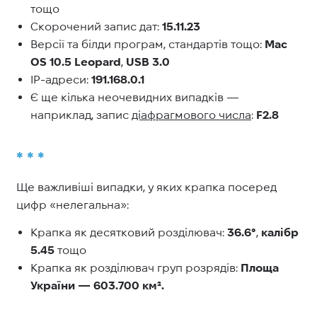
тощо
Скорочений запис дат:
15.11.23
Версії та білди програм, стандартів тощо:
Mac
OS 10.5 Leopard
,
USB 3.0
IP-адреси:
191.168.0.1
Є ще кілька неочевидних випадків —
наприклад, запис
діафрагмового числа
:
F2.8
* * *
Ще важливіші випадки, у яких крапка посеред
цифр «нелегальна»:
Крапка як десятковий розділювач:
36.6°
,
калібр
5.45
тощо
Крапка як розділювач груп розрядів:
Площа
України — 603.700 км².