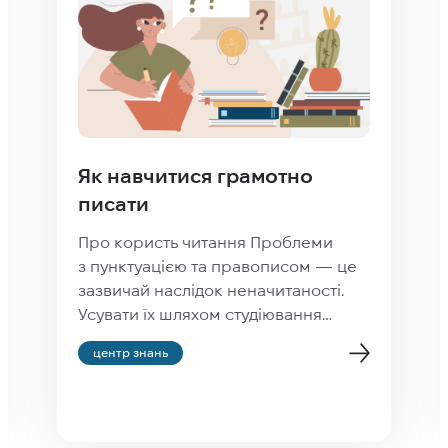
Як навчитися грамотно
писати
Про користь читання Проблеми
з пунктуацією та правописом — це
зазвичай наслідок неначитаності.
Усувати їх шляхом студіювання
правил правопису — усе одно що
центр знань
набувати водійський досвід шляхом
студіювання інструкції
до автомобіля. Людина, яка читає
хорошу літературу (а не фейсбук),