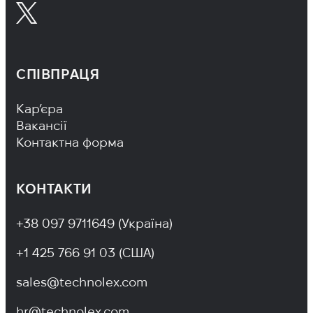
СПІВПРАЦЯ
Footer Navigation
Кар’єра
Вакансії
Контактна форма
КОНТАКТИ
+38 097 9711649 (Україна)
+1 425 766 91 03 (США)
sales@technolex.com
hr@technolex.com