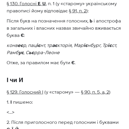
§ 130. Голосні
E
,
U
, п. 1 (у «старому» українському
правописі йому відповідає
§ 91, п. 2
):
Після букв на позначення голосних,
Ь
і апострофа
в загальних і власних назвах звичайно вживається
буква
Є
:
конв
еє
р, пац
іє
нт, тр
ає
кторія, Мар
іє
нбург, Тр
іє
ст,
Рамб
ує
, С
ьє
рра-Леоне
Отже, за правилом має бути
Є
.
І чи И
§ 129. Голосний І
(у «старому»
—
§ 90, п. 5, а, 2
)
1.
І
пишемо:
<...>
2. Після приголосного перед голосним і буквами