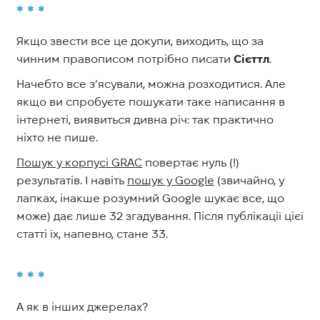
* * *
Якщо звести все це докупи, виходить, що за
чинним правописом потрібно писати
Сієттл
.
Начебто все з’ясували, можна розходитися. Але
якщо ви спробуєте пошукати таке написання в
інтернеті, виявиться дивна річ: так практично
ніхто не пише.
Пошук у корпусі GRAC
повертає нуль
(!)
результатів. І навіть
пошук у Google
(звичайно, у
лапках, інакше розумний Google шукає все, що
може) дає лише 32
згадування. Після публікації цієї
статті їх, напевно, стане
33.
* * *
А як в інших джерелах?