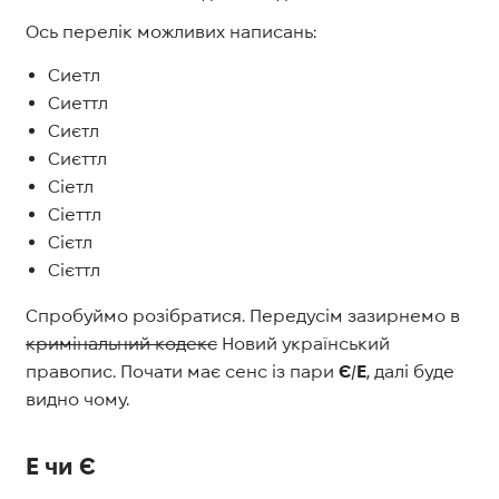
Ось перелік можливих написань:
Сиетл
Сиеттл
Сиєтл
Сиєттл
Сіетл
Сіеттл
Сієтл
Сієттл
Спробуймо розібратися. Передусім зазирнемо в
кримінальний кодекс
Новий український
правопис. Почати має сенс із пари
Є
/
Е
, далі буде
видно чому.
Е чи Є