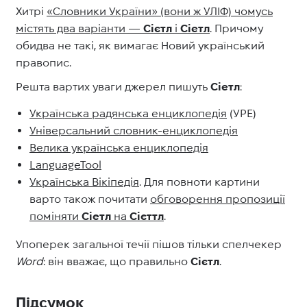
Хитрі
«Словники України» (вони ж УЛІФ) чомусь
містять два варіанти
—
Сієтл
і
Сіетл
. Причому
обидва не такі, як вимагає Новий український
правопис.
Решта вартих уваги джерел пишуть
Сіетл
:
Українська радянська енциклопедія
(УРЕ)
Універсальний словник-енциклопедія
Велика українська енциклопедія
LanguageTool
Українська Вікіпедія
. Для повноти картини
варто також почитати
обговорення пропозиції
поміняти
Сіетл
на
Сієттл
.
Упоперек загальної течії пішов тільки спелчекер
Word
: він вважає, що правильно
Сієтл
.
Підсумок