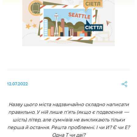
12.07.2022
Назву цього міста надзвичайно складно написати
правильно. У ній лише п’ять (якщо є подвоєння —
шість) літер, але сумнівів не викликають тільки
перша й остання. Решта проблемні. І чи И? Є чи Е?
Одна Т чи дві?