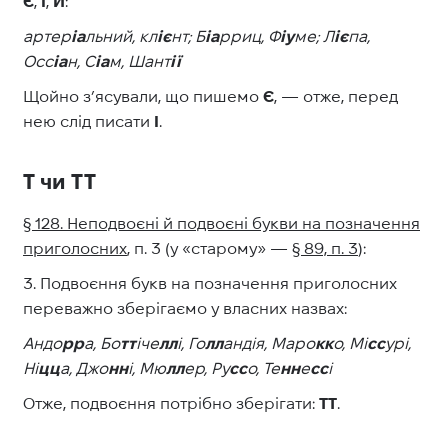
Є
,
Ї
,
Й
:
артер
іа
льний, кл
іє
нт; Б
іа
рриц, Ф
іу
ме; Л
іє
па,
Осс
іа
н, С
іа
м, Шант
ії
Щойно з’ясували, що пишемо
Є
,
— отже, перед
нею слід писати
І
.
Т чи ТТ
§ 128. Неподвоєні й подвоєні букви на позначення
приголосних
, п. 3 (у «старому»
—
§ 89, п. 3
):
3. Подвоєння букв на позначення приголосних
переважно зберігаємо у власних назвах:
Андо
рр
а, Бо
тт
іче
лл
і, Го
лл
андія, Маро
кк
о, Мі
сс
урі,
Ні
цц
а, Джо
нн
і, Мю
лл
ер, Ру
сс
о, Те
нн
е
сс
і
Отже, подвоєння потрібно зберігати:
ТТ
.