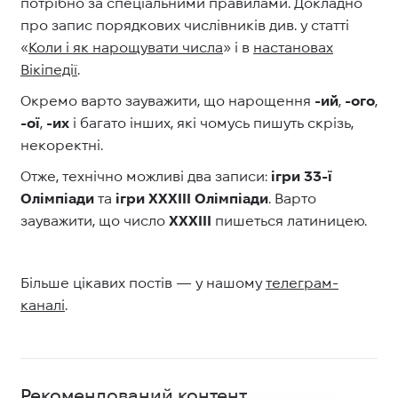
потрібно за спеціальними правилами. Докладно
про запис порядкових числівників див. у статті
«
Коли і як нарощувати числа
» і в
настановах
Вікіпедії
.
Окремо варто зауважити, що нарощення
-ий
,
-ого
,
-ої
,
-их
і багато інших, які чомусь пишуть скрізь,
некоректні.
Отже, технічно можливі два записи:
ігри 33-ї
Олімпіади
та
ігри XXXIII Олімпіади
. Варто
зауважити, що число
XXXIII
пишеться латиницею.
Більше цікавих постів — у нашому
телеграм-
каналі
.
Рекомендований контент