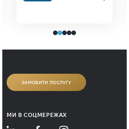
набувати водійський досвід шляхом
студіювання інструкції
до автомобіля. Людина, яка читає
хорошу літературу (а не фейсбук),
стає грамотною мимоволі. Вона
рефлекторно розставляє коми й
тире в потрібних місцях тому, що
багато разів бачила, як вони
використовуються, а не тому, що
зазубрила […]
ЗАМОВИТИ ПОСЛУГУ
МИ В СОЦМЕРЕЖАХ