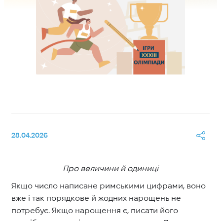
28.04.2026
Про величини й одиниці
Якщо число написане римськими цифрами, воно
вже і так порядкове й жодних нарощень не
потребує. Якщо нарощення є, писати його