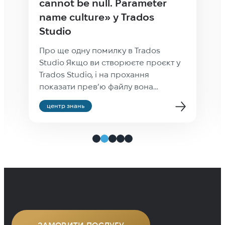
cannot be null. Parameter
name culture» у Trados
Studio
Про ще одну помилку в Trados
Studio Якщо ви створюєте проєкт у
Trados Studio, і на прохання
показати прев’ю файлу вона
закидає, що у вас недостатньо
центр знань
культурна культура, Value cannot be
null. Parameter name: culture — не
звертайте уваги: проєкт створиться
як слід і все буде нормально. Не
працює тільки прев’ю —
найімовірніше, через те, що […]
ЗАМОВИТИ ПОСЛУГУ