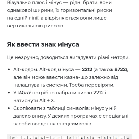
Візуально плюс і мінус — рідні брати: вони
однакової ширини, їх горизонтальні риски
на одній лінії, а відрізняються вони лише
вертикальною рискою.
Як ввести знак мінуса
Це незручно, доводиться вигадувати різні методи.
Alt-кодом. Alt-код мінуса —
2212
(а також
8722
),
але він може ввести казна-що залежно від
налаштувань системи. Треба перевіряти.
У
Word
: потрібно набрати число 2212 і
натиснути Alt + X.
Скопіювати з таблиці символів: мінус у ній
далеко внизу. У деяких програмах є спеціальні
засоби введення спецсимволів.