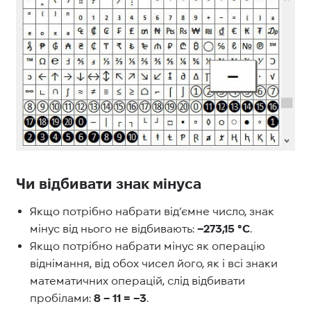
Чи відбивати знак мінуса
Якщо потрібно набрати від’ємне число, знак
мінус від нього не відбивають:
−273,15 °C
.
Якщо потрібно набрати мінус як операцію
віднімання, від обох чисел його, як і всі знаки
математичних операцій, слід відбивати
пробілами:
8 − 11 = −3
.