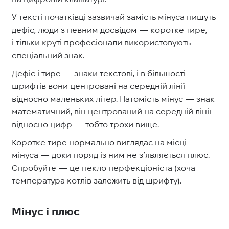
У тексті початківці зазвичай замість мінуса пишуть
дефіс, люди з певним досвідом — коротке тире,
і тільки круті професіонали використовують
спеціальний знак.
Дефіс і тире — знаки текстові, і в більшості
шрифтів вони центровані на середній лінії
відносно маленьких літер. Натомість мінус — знак
математичний, він центрований на середній лінії
відносно цифр — тобто трохи вище.
Коротке тире нормально виглядає на місці
мінуса — доки поряд із ним не з’являється плюс.
Спробуйте — це пекло перфекціоніста (хоча
температура котлів залежить від шрифту).
Мінус і плюс