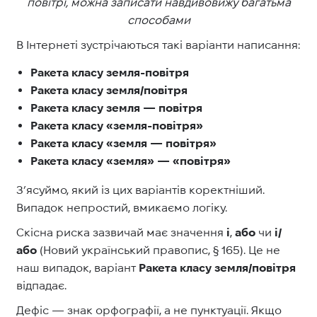
повітрі, можна записати навдивовижу багатьма
способами
В Інтернеті зустрічаються такі варіанти написання:
Ракета класу земля-повітря
Ракета класу земля/повітря
Ракета класу земля — повітря
Ракета класу «земля-повітря»
Ракета класу «земля — повітря»
Ракета класу «земля» — «повітря»
З’ясуймо, який із цих варіантів коректніший.
Випадок непростий, вмикаємо логіку.
Скісна риска зазвичай має значення
і
,
або
чи
і/
або
(Новий український правопис, § 165). Це не
наш випадок, варіант
Ракета класу земля/повітря
відпадає.
Дефіс — знак орфографії, а не пунктуації. Якщо