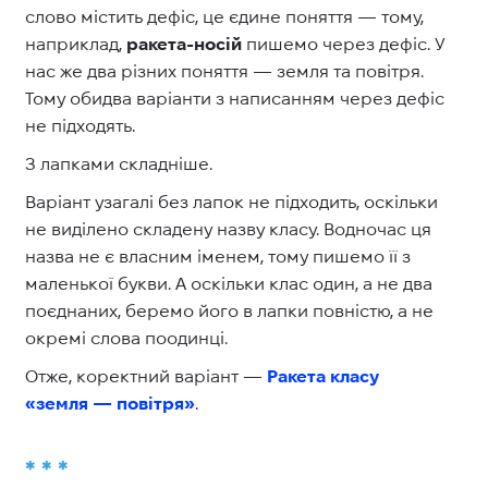
слово містить дефіс, це єдине поняття — тому,
наприклад,
ракета-носій
пишемо через дефіс. У
нас же два різних поняття — земля та повітря.
Тому обидва варіанти з написанням через дефіс
не підходять.
З лапками складніше.
Варіант узагалі без лапок не підходить, оскільки
не виділено складену назву класу. Водночас ця
назва не є власним іменем, тому пишемо її з
маленької букви. А оскільки клас один, а не два
поєднаних, беремо його в лапки повністю, а не
окремі слова поодинці.
Отже, коректний варіант —
Ракета класу
«земля — повітря»
.
* * *