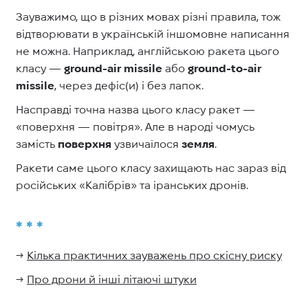
Зауважимо, що в різних мовах різні правила, тож
відтворювати в українській іншомовне написання
не можна. Наприклад, англійською ракета цього
класу —
ground-air missile
або
ground-to-air
missile
, через дефіс(и) і без лапок.
Насправді точна назва цього класу ракет —
«поверхня — повітря». Але в народі чомусь
замість
поверхня
узвичаїлося
земля
.
Ракети саме цього класу захищають нас зараз від
російських «Калібрів» та іранських дронів.
* * *
→
Кілька практичних зауважень про скісну риску
→
Про дрони й інші літаючі штуки