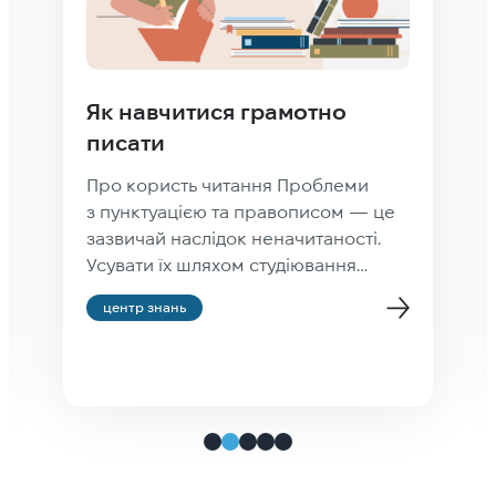
Як навчитися грамотно
писати
Про користь читання Проблеми
з пунктуацією та правописом — це
зазвичай наслідок неначитаності.
Усувати їх шляхом студіювання
правил правопису — усе одно що
центр знань
набувати водійський досвід шляхом
студіювання інструкції
до автомобіля. Людина, яка читає
хорошу літературу (а не фейсбук),
стає грамотною мимоволі. Вона
рефлекторно розставляє коми й
тире в потрібних місцях тому, що