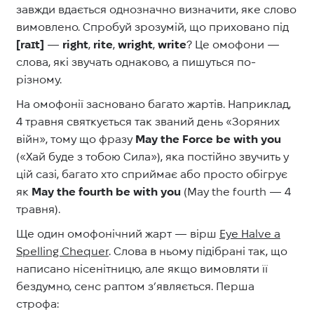
завжди вдається однозначно визначити, яке слово
вимовлено. Спробуй зрозумій, що приховано під
[raɪt]
—
right
,
rite
,
wright
,
write
? Це омофони —
слова, які звучать однаково, а пишуться по-
різному.
На омофонії засновано багато жартів. Наприклад,
4 травня святкується так званий день «Зоряних
війн», тому що фразу
May the Force be with you
(«Хай буде з тобою Сила»), яка постійно звучить у
цій сазі, багато хто сприймає або просто обігрує
як
May the fourth be with you
(May the fourth — 4
травня).
Ще один омофонічний жарт — вірш
Eye Halve a
Spelling Chequer
. Слова в ньому підібрані так, що
написано нісенітницю, але якщо вимовляти її
бездумно, сенс раптом з’являється. Перша
строфа: