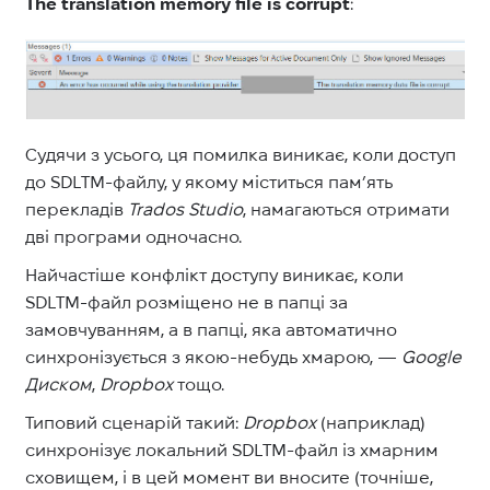
The translation memory file is corrupt
:
Судячи з усього, ця помилка виникає, коли доступ
до SDLTM-файлу, у якому міститься пам’ять
перекладів
Trados Studio
, намагаються отримати
дві програми одночасно.
Найчастіше конфлікт доступу виникає, коли
SDLTM-файл розміщено не в папці за
замовчуванням, а в папці, яка автоматично
синхронізується з якою-небудь хмарою, —
Google
Диском
,
Dropbox
тощо.
Типовий сценарій такий:
Dropbox
(наприклад)
синхронізує локальний SDLTM-файл із хмарним
сховищем, і в цей момент ви вносите (точніше,