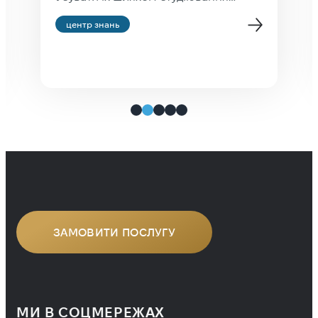
правил правопису — усе одно що
центр знань
набувати водійський досвід шляхом
студіювання інструкції
до автомобіля. Людина, яка читає
хорошу літературу (а не фейсбук),
стає грамотною мимоволі. Вона
рефлекторно розставляє коми й
тире в потрібних місцях тому, що
багато разів бачила, як вони
використовуються, а не тому, що
зазубрила […]
ЗАМОВИТИ ПОСЛУГУ
МИ В СОЦМЕРЕЖАХ