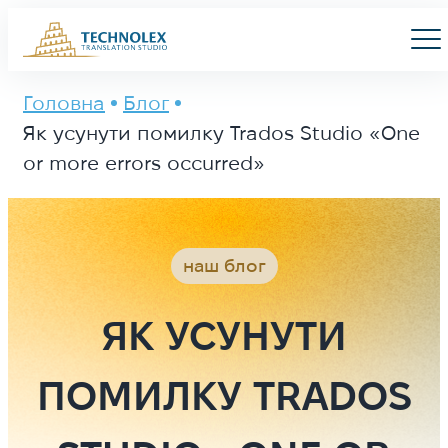
Main Logo
Men
Головна
Блог
Як усунути помилку Trados Studio «One
or more errors occurred»
наш блог
ЯК УСУНУТИ
ПОМИЛКУ TRADOS