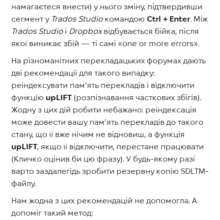
намагаєтеся внести) у нього зміну, підтвердивши
сегмент у
Trados Studio
командою
Ctrl + Enter
. Між
Trados Studio
і
Dropbox
відбувається бійка, після
якої виникає збій — ті самі «one or more errors».
На різноманітних перекладацьких форумах дають
дві рекомендації для такого випадку:
реіндексувати пам’ять перекладів і відключити
функцію
upLIFT
(розпізнавання часткових збігів).
Жодну з цих дій робити небажано: реіндексація
може довести вашу пам’ять перекладів до такого
стану, що її вже нічим не відновиш, а функція
upLIFT
, якщо її відключити, перестане працювати
(Кличко оцінив би цю фразу). У будь-якому разі
варто заздалегідь зробити резервну копію SDLTM-
файлу.
Нам жодна з цих рекомендацій не допомогла. А
допоміг такий метод: