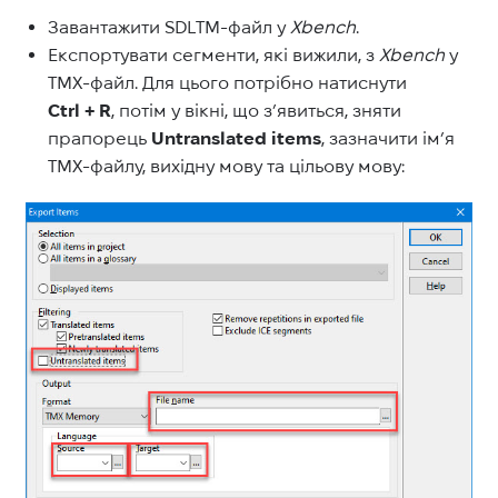
Завантажити SDLTM-файл у
Xbench
.
Експортувати сегменти, які вижили, з
Xbench
у
TMX-файл. Для цього потрібно натиснути
Ctrl + R
, потім у вікні, що з’явиться, зняти
прапорець
Untranslated items
, зазначити ім’я
TMX-файлу, вихідну мову та цільову мову: