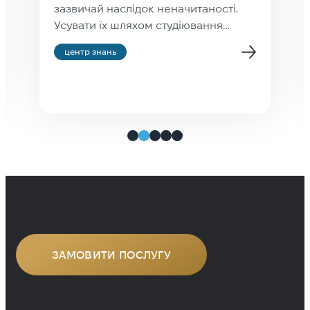
зазвичай наслідок неначитаності.
Усувати їх шляхом студіювання
правил правопису — усе одно що
центр знань
набувати водійський досвід шляхом
студіювання інструкції
до автомобіля. Людина, яка читає
хорошу літературу (а не фейсбук),
стає грамотною мимоволі. Вона
рефлекторно розставляє коми й
тире в потрібних місцях тому, що
багато разів бачила, як вони
використовуються, а не тому, що
зазубрила […]
ЗАМОВИТИ ПОСЛУГУ