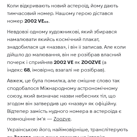
Коли відкривають новий астероїд, йому дають
тимчасовий номер. Нашому герою дістався
номер
2002 VE₆₈
.
Невдовзі одному художникові, який збирався
намалювати якийсь космічний плакат,
знадобилася ця «назва», і він її записав. Але коли
дійшло до малювання, він не розібрав власний
почерк і сприйняв
2002 VE
як
ZOOZVE
(а
індекс
68
, імовірно, взагалі не розібрав).
Авжеж, це була помилка, але смішне слово так
сподобалося Міжнародному астрономічному
союзу, який визначає назви небесних тіл, що
згодом він затвердив цю «назву» як офіційну.
Відтепер замість нудного номера в астероїда є
повноцінне ім’я —
Zoozve
.
Українською його, найімовірніше, транслітерують
як
Зоозве
, хоча якщо зважити на історію