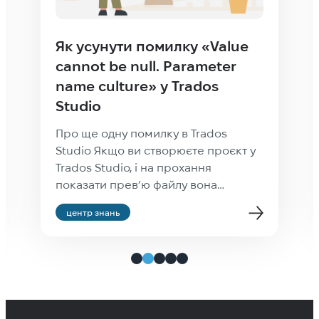
Як усунути помилку «Value
cannot be null. Parameter
name culture» у Trados
Studio
Про ще одну помилку в Trados
Studio Якщо ви створюєте проєкт у
Trados Studio, і на прохання
показати прев’ю файлу вона
закидає, що у вас недостатньо
центр знань
культурна культура, Value cannot be
null. Parameter name: culture — не
звертайте уваги: проєкт створиться
як слід і все буде нормально. Не
працює тільки прев’ю —
найімовірніше, через те, що […]