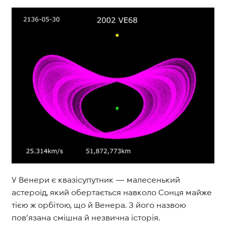
У Венери є квазісупутник — малесенький
астероїд, який обертається навколо Сонця майже
тією ж орбітою, що й Венера. З його назвою
пов’язана смішна й незвична історія.