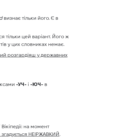
d
визнає тільки його. Є в
 тільки цей варіант. Його ж
нтів у цих словниках немає.
ний розгардіяш у державних
фіксами
-УЧ-
і
-ЮЧ-
в
Вікіпедії: на момент
в згадується НЕІРЖАВКИЙ
.