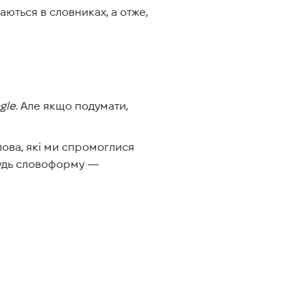
аються в словниках, а отже,
gle
. Але якщо подумати,
лова, які ми спромоглися
ебудь словоформу —