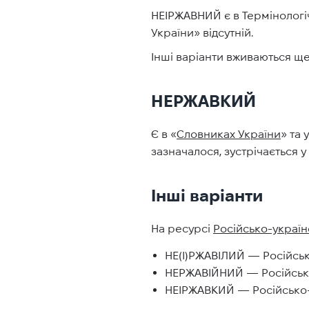
НЕІРЖАВНИЙ є в Термінологіч
України» відсутній.
Інші варіанти вживаються ще
НЕРЖАВКИЙ
Є в «
Словниках України
» та 
зазначалося, зустрічається у В
Інші варіанти
На ресурсі
Російсько-україн
НЕ(І)РЖАВІЛИЙ — Російськ
НЕРЖАВІЙНИЙ — Російсько-
НЕІРЖАВКИЙ — Російсько-ук