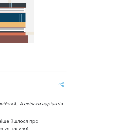
йний... А скільки варіантів
аніше йшлося про
е vs паливо
).