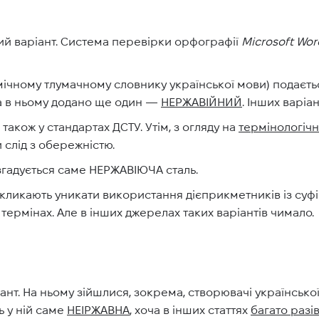
й варіант. Система перевірки орфографії
Microsoft Wor
ічному тлумачному словнику української мови) подається
ча в ньому додано ще один —
НЕРЖАВІЙ
НИЙ
. Інших варіа
акож у стандартах ДСТУ. Утім, з огляду на
термінологіч
 слід з обережністю.
згадується саме НЕРЖАВІЮЧА сталь.
акликають уникати використання дієприкметників із су
 термінах. Але в інших джерелах таких варіантів чимало.
нт. На ньому зійшлися, зокрема, створювачі української 
ь у ній саме
НЕІРЖАВНА
, хоча в інших статтях
багато разі