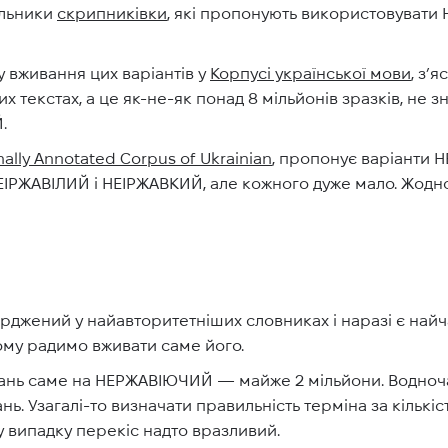
альники
скрипниківки
, які пропонують використовувати
 вживання цих варіантів у
Корпусі української мови
, з’
их текстах, а це як-не-як понад 8 мільйонів зразків, не з
.
nally Annotated Corpus of Ukrainian
, пропонує варіанти
РЖАВІЛИЙ і НЕІРЖАВКИЙ, але кожного дуже мало. Жодної
рджений у найавторитетніших словниках і наразі є най
ому радимо вживати саме його.
ань саме на НЕРЖАВІЮЧИЙ — майже 2 мільйони. Водноча
нь. Узагалі-то визначати правильність терміна за кільк
у випадку перекіс надто вразливий.