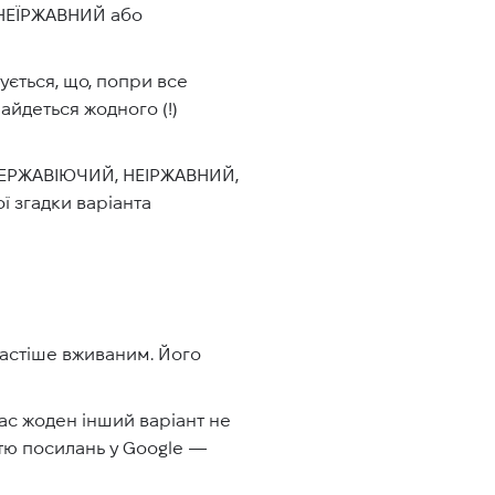
 НЕЇРЖАВНИЙ або
ясується, що, попри все
найдеться жодного (!)
 НЕРЖАВІЮЧИЙ, НЕІРЖАВНИЙ,
 згадки варіанта
частіше вживаним. Його
с жоден інший варіант не
істю посилань у Google —