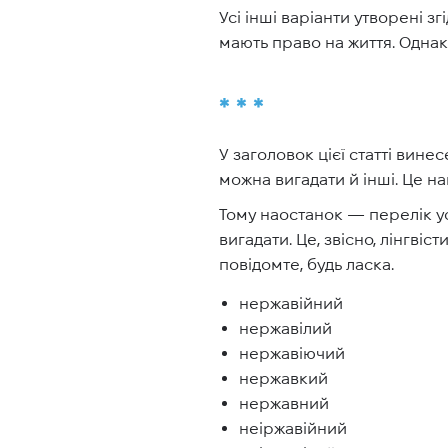
Усі інші варіанти утворені з
мають право на життя. Одна
* * *
У заголовок цієї статті винес
можна вигадати й інші. Це н
Тому наостанок — перелік ус
вигадати. Це, звісно, лінгві
повідомте, будь ласка.
нержавійний
нержавілий
нержавіючий
нержавкий
нержавний
неіржавійний