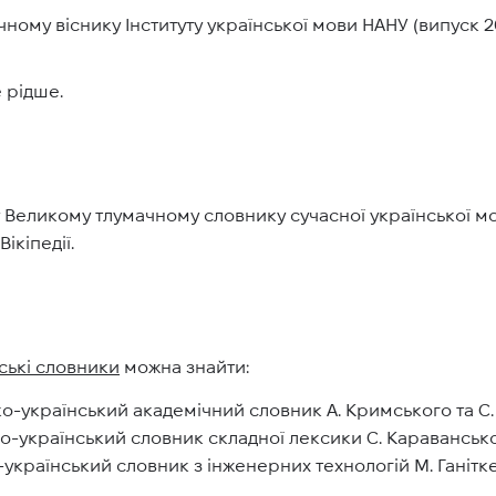
ному віснику Інституту української мови НАНУ (випуск 20
 рідше.
у Великому тлумачному словнику сучасної української мо
ікіпедії.
ські словники
можна знайти:
о-український академічний словник А. Кримського та С.
український словник складної лексики С. Караванськог
раїнський словник з інженерних технологій М. Ганіткев