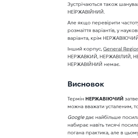
Зустрічаються також шанув
НЕЇРЖАВІЙНИЙ.
Але якщо перевірити частоту
розмаїття варіантів, у науков
варіанта, крім НЕРЖАВІЮЧИЙ
Інший корпус,
G
eneral Regio
НЕРЖАВКИЙ, НЕРЖАВІЛИЙ, НЕІ
НЕРЖАВІЙНИЙ немає.
Висновок
Термін
НЕРЖАВІЮЧИЙ
затве
можна вважати усталеним, т
Google
дає найбільше посил
набирає навіть тисячі посила
погана практика, але в цьом