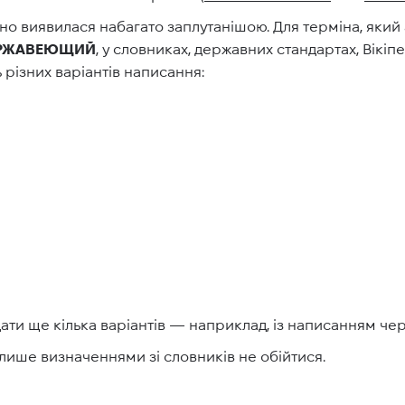
о виявилася набагато заплутанішою. Для терміна, який 
РЖАВЕЮЩИЙ
, у словниках, державних стандартах, Вікіпе
 різних варіантів написання:
ати ще кілька варіантів — наприклад, із написанням чере
лише визначеннями зі словників не обійтися.