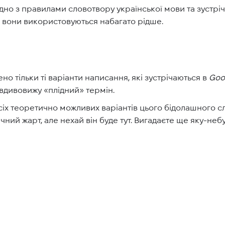
гідно з правилами словотвору української мови та зустріч
к вони використовуються набагато рідше.
ено тільки ті варіанти написання, які зустрічаються в
Goo
авдивовижу «плідний» термін.
іх теоретично можливих варіантів цього бідолашного с
стичний жарт, але нехай він буде тут. Вигадаєте ще яку-н