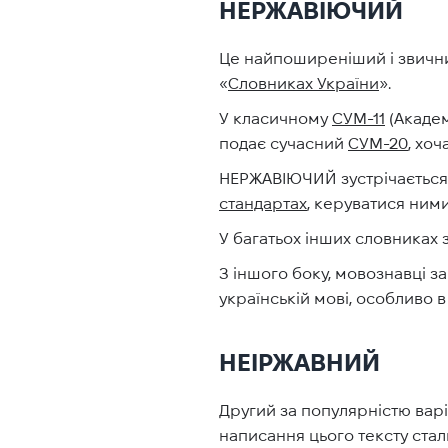
НЕРЖАВІЮЧИЙ
Це найпоширеніший і звични
«
Словниках України
».
У класичному
СУМ-11
(Академ
подає сучасний
СУМ-20
, хо
НЕРЖАВІЮЧИЙ зустрічається т
стандартах
, керуватися ними
У багатьох інших словниках 
З іншого боку, мовознавці з
українській мові, особливо в
НЕІРЖАВНИЙ
Другий за популярністю варіа
написання цього тексту стал