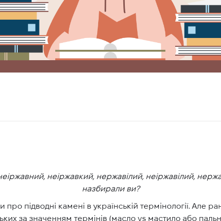
іржавний, неіржавкий, нержавілий, неіржавілий, нержаві
назбирали ви?
про підводні камені в українській термінології. Але р
ких за значенням термінів (
масло vs мастило
або
пальн