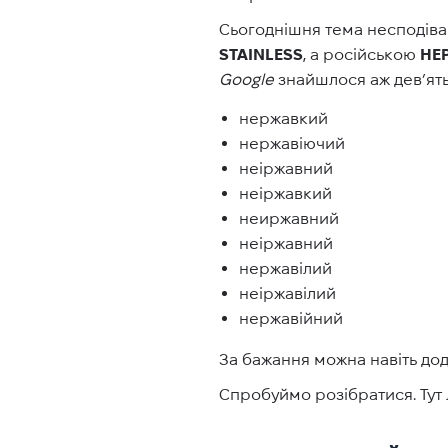
Сьогоднішня тема несподіван
STAINLESS
, а російською
НЕ
Google
знайшлося аж дев’ять
нержавкий
нержавіючий
неіржавний
неіржавкий
неиржавний
неіржавний
нержавілий
неіржавілий
нержавійний
За бажання можна навіть дод
Спробуймо розібратися. Тут 